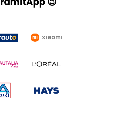
TramitApp 😉