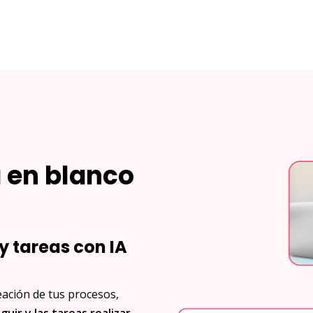
a en blanco
y tareas con IA
ación de tus procesos,
uir y las tareas realizar
.