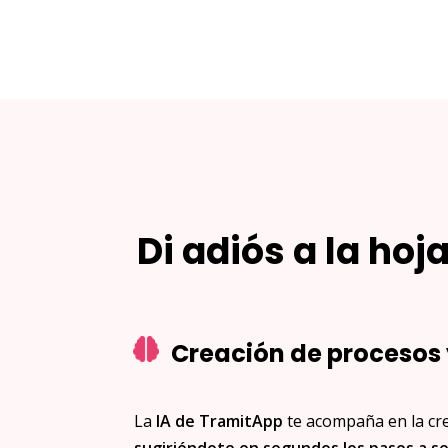
Di adiós a la hoj
Creación de procesos 
La
IA de TramitApp
te acompaña en la cre
sugiriéndote en segundos los pasos a seg