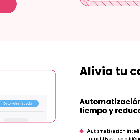
o
Alivia tu 
Automatización
tiempo y reduce
Automatización intel
repetitivas, permitié