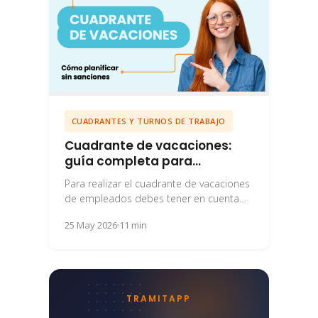
CUADRANTES Y TURNOS DE TRABAJO
Cuadrante de vacaciones:
guía completa para
empresas
Para realizar el cuadrante de vacaciones
de empleados debes tener en cuenta
una serie de criterios y aspectos legales
25 May 2026
11 min
determinantes.
TRAMITAPP