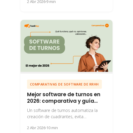
2 Abr 2026
9 min
hostelería.
COMPARATIVAS DE SOFTWARE DE RRHH
Mejor software de turnos en
2026: comparativa y guía
para elegir
Un software de turnos automatiza la
creación de cuadrantes, evita
solapamientos y garantiza el
2 Abr 2026
10 min
cumplimiento de descansos legales. Si