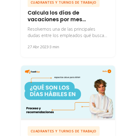
CUADRANTES Y TURNOS DE TRABAJO
Calcula los días de
vacaciones por mes
trabajado
Resolvemos una de las principales
dudas entre los empleados qué buscan
saber cuántos días de vacaciones les
27 Abr 2023
3 min
corresponde por mes...
CUADRANTES Y TURNOS DE TRABAJO