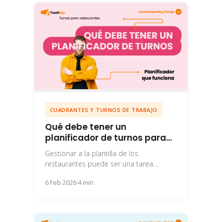
CUADRANTES Y TURNOS DE TRABAJO
Qué debe tener un
planificador de turnos para
restaurantes
Gestionar a la plantilla de los
restaurantes puede ser una tarea
complicada. Por ello te contamos qué
6 Feb 2026
4 min
debe tener el...