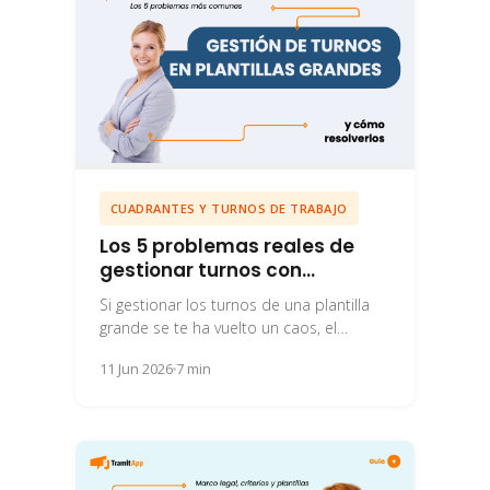
CUADRANTES Y TURNOS DE TRABAJO
Los 5 problemas reales de
gestionar turnos con
plantillas grandes (y cómo
Si gestionar los turnos de una plantilla
resolverlos)
grande se te ha vuelto un caos, el
problema casi nunca son los...
11 Jun 2026
7 min