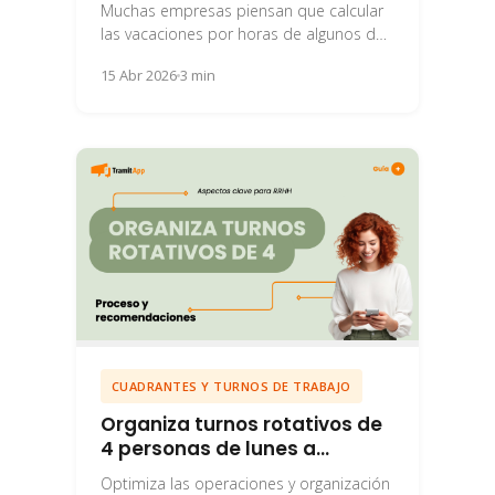
Muchas empresas piensan que calcular
las vacaciones por horas de algunos de
sus trabajadores es la mejor opción. Te
15 Abr 2026
3 min
contamos...
CUADRANTES Y TURNOS DE TRABAJO
Organiza turnos rotativos de
4 personas de lunes a
domingo
Optimiza las operaciones y organización