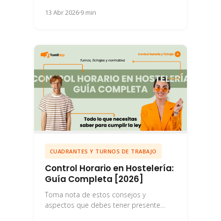
tu empresa cumpliendo con la
13 Abr 2026
9 min
legislación...
CUADRANTES Y TURNOS DE TRABAJO
Control Horario en Hostelería:
Guía Completa [2026]
Toma nota de estos consejos y
aspectos que debes tener presente
para realizar los turnos rotativos en