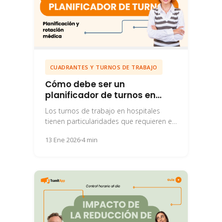
CUADRANTES Y TURNOS DE TRABAJO
Cómo debe ser un
planificador de turnos en
hospitales
Los turnos de trabajo en hospitales
tienen particularidades que requieren el
uso de un planificador de turnos
13 Ene 2026
4 min
avanzado.