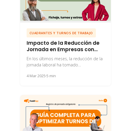
CUADRANTES Y TURNOS DE TRABAJO
Impacto de la Reducción de
Jornada en Empresas con
Turnos
En los últimos meses, la reducción de la
jornada laboral ha tomado
protagonismo en el ámbito empresarial,
4 Mar 2025
5 min
especialmente con la...