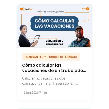
CUADRANTES Y TURNOS DE TRABAJO
Cómo calcular las
vacaciones de un trabajador
(y qué pasa con las no
Calcular las vacaciones que
disfrutadas)
corresponden a un trabajador sin
cometer errores y sin que haya malos
15 Jun 2026
7 min
rollos suele ser bastante...