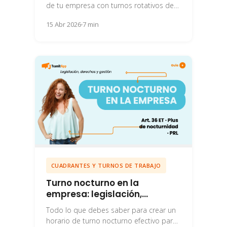
de tu empresa con turnos rotativos de
lunes a domingo para 4 personas.
15 Abr 2026
7 min
CUADRANTES Y TURNOS DE TRABAJO
Turno nocturno en la
empresa: legislación,
derechos y cómo gestionarlo
Todo lo que debes saber para crear un
horario de turno nocturno efectivo para