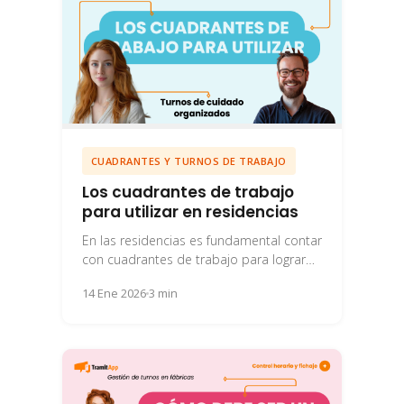
CUADRANTES Y TURNOS DE TRABAJO
Los cuadrantes de trabajo
para utilizar en residencias
En las residencias es fundamental contar
con cuadrantes de trabajo para lograr
una organización eficiente y efectiva de
14 Ene 2026
3 min
los empleados.