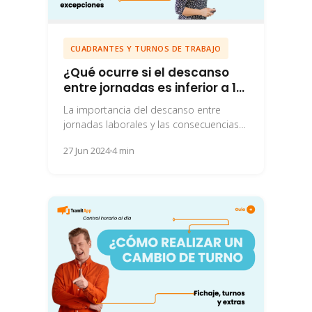
CUADRANTES Y TURNOS DE TRABAJO
¿Qué ocurre si el descanso
entre jornadas es inferior a 12
horas?
La importancia del descanso entre
jornadas laborales y las consecuencias
de no respetar el descanso mínimo de
27 Jun 2024
4 min
12 horas.