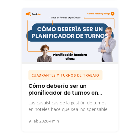
CUADRANTES Y TURNOS DE TRABAJO
Cómo debería ser un
planificador de turnos en
hoteles
Las casuísticas de la gestión de turnos
en hoteles hace que sea indispensable
contar con un buen planificador de
9 Feb 2026
4 min
turnos...