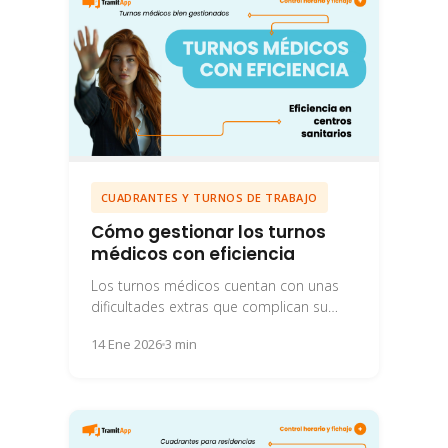
CUADRANTES Y TURNOS DE TRABAJO
Cómo gestionar los turnos
médicos con eficiencia
Los turnos médicos cuentan con unas
dificultades extras que complican su
gestión. Te contamos sus
14 Ene 2026
3 min
particularidades y cómo gestionarlos.