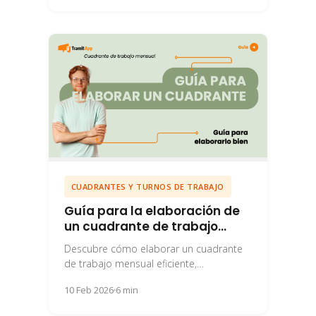
gestionas...
CUADRANTES Y TURNOS DE TRABAJO
Guía para la elaboración de
un cuadrante de trabajo
mensual
Descubre cómo elaborar un cuadrante
de trabajo mensual eficiente,
equilibrando las necesidades de tu
10 Feb 2026
6 min
empresa y el bienestar de tus...