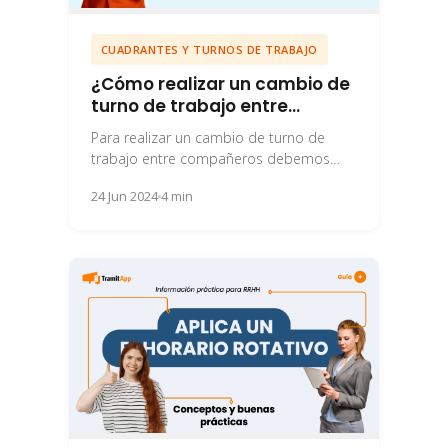
CUADRANTES Y TURNOS DE TRABAJO
¿Cómo realizar un cambio de
turno de trabajo entre
compañeros?
Para realizar un cambio de turno de
trabajo entre compañeros debemos
tener en cuenta la normativa y saber
24 Jun 2024
4 min
cómo gestionarlo...