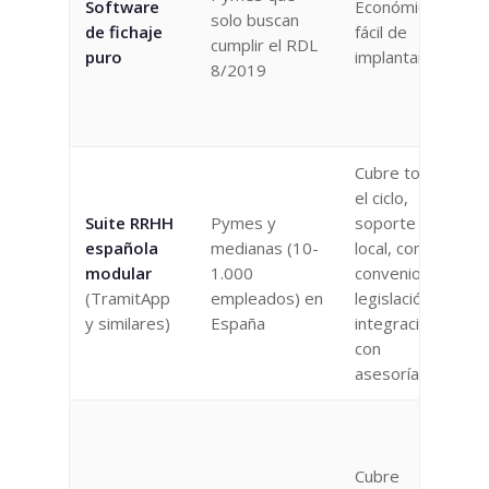
Software
Económico,
solo buscan
de fichaje
fácil de
cumplir el RDL
puro
implantar
8/2019
Cubre todo
el ciclo,
Suite RRHH
Pymes y
soporte
española
medianas (10-
local, conoce
modular
1.000
convenios y
(TramitApp
empleados) en
legislación,
y similares)
España
integración
con
asesorías
Cubre