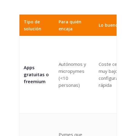
Tipo de
Para quién
Lo bueno
solución
encaja
Autónomos y
Coste cero o
Apps
micropymes
muy bajo,
gratuitas o
(<10
configuración
freemium
personas)
rápida
Pymes que