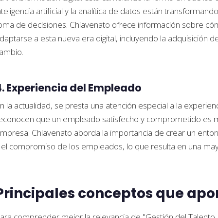
nteligencia artificial y la analítica de datos están transformand
oma de decisiones. Chiavenato ofrece información sobre có
daptarse a esta nueva era digital, incluyendo la adquisición de 
ambio.
4. Experiencia del Empleado
n la actualidad, se presta una atención especial a la experie
econocen que un empleado satisfecho y comprometido es más
mpresa. Chiavenato aborda la importancia de crear un entor
 el compromiso de los empleados, lo que resulta en una mayo
Principales conceptos que apor
ara comprender mejor la relevancia de "Gestión del Talento