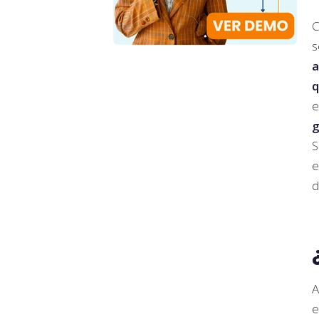
C
s
a
q
e
g
S
e
d
A
e