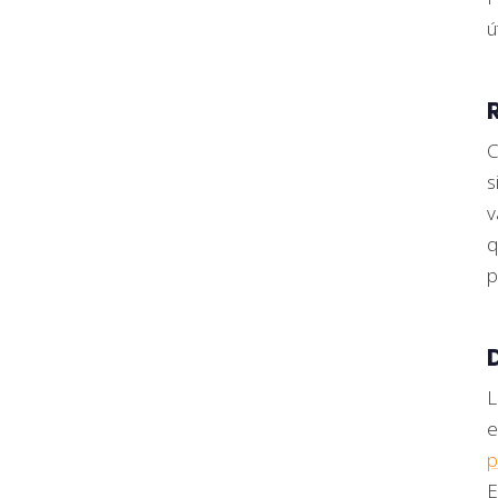
ú
C
s
v
q
p
L
e
p
E