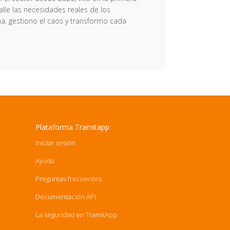
lle las necesidades reales de los
ma, gestiono el caos y transformo cada
Plataforma Tramitapp
Iniciar sesión
Ayuda
Preguntas frecuentes
Documentación API
La seguridad en TramitApp