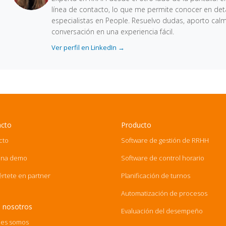
línea de contacto, lo que me permite conocer en deta
especialistas en People. Resuelvo dudas, aporto cal
conversación en una experiencia fácil.
Ver perfil en LinkedIn →
acto
Producto
cto
Software de gestión de RRHH
una demo
Software de control horario
értete en partner
Planificación de turnos
Automatización de procesos
 nosotros
Evaluación del desempeño
es somos