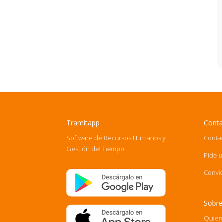
Tramitapp
Cont
Software de Recursos Humanos y
Conta
Gestión del Tiempo
Pide 
Convi
Sobre
Quien