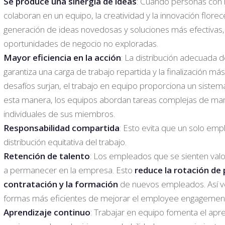
Se produce una sinergia de ideas
: Cuando personas con h
colaboran en un equipo, la creatividad y la innovación flore
generación de ideas novedosas y soluciones más efectivas,
oportunidades de negocio no exploradas.
Mayor eficiencia en la acción
: La distribución adecuada 
garantiza una carga de trabajo repartida y la finalización má
desafíos surjan, el trabajo en equipo proporciona un siste
esta manera, los equipos abordan tareas complejas de mane
individuales de sus miembros.
Responsabilidad compartida
: Esto evita que un solo em
distribución equitativa del trabajo.
Retención de talento
: Los empleados que se sienten val
a permanecer en la empresa. Esto
reduce la rotación de 
contratación y la formación
de nuevos empleados. Así v
formas más eficientes de mejorar el employee engagement 
Aprendizaje continuo
: Trabajar en equipo fomenta el apr