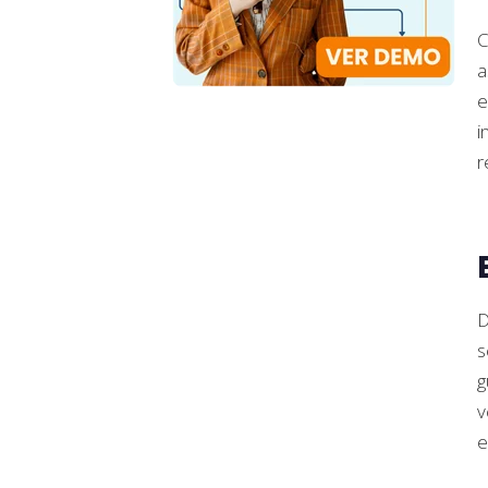
C
a
e
i
r
D
s
g
v
e