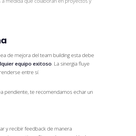
s a medida que colaboran en proyectos y
na
dea de mejora del team building esta debe
alquier equipo exitoso
. La sinergia fluye
enderse entre sí.
area pendiente, te recomendamos echar un
r y recibir feedback de manera