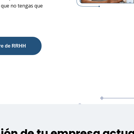
a que no tengas que
are de RRHH
ión de tu empresa actua