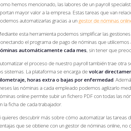
omo hemos mencionado, las labores de un payroll specialist
portan mayor valor a la empresa. Estas tareas que van rela
odemos automatizarlas gracias a un
gestor de nóminas onlin
ediante esta herramienta podemos simplificar las gestiones
onectando el programa de pago de nóminas que utilicemos a
óminas automáticamente cada mes
, sin tener que pre
utomatizar el proceso de nuestro payroll también trae otra se
os sistemas. La plataforma se encarga de
volcar directamen
ilometraje, horas extra o bajas por enfermedad
. Ademá
eses las nóminas a cada empleado podemos agilizarlo media
óminas online permite subir un fichero PDF con todas las nó
n la ficha de cada trabajador.
i quieres descubrir más sobre cómo automatizar las tareas de t
entajas que se obtiene con un gestor de nóminas online, no