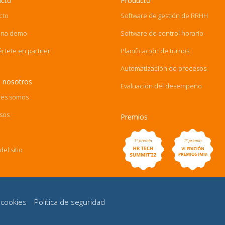
acto
Producto
cto
Software de gestión de RRHH
una demo
Software de control horario
értete en partner
Planificación de turnos
Automatización de procesos
 nosotros
Evaluación del desempeño
es somos
sos
Premios
el sitio
e cookies
Política de seguridad