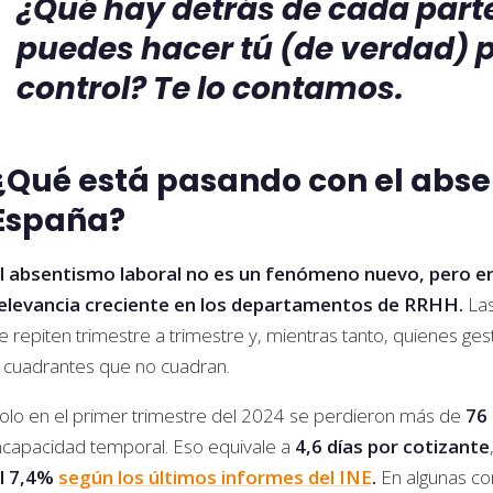
¿Qué hay detrás de cada part
puedes hacer tú (de verdad) p
control? Te lo contamos.
¿Qué está pasando con el abse
España?
l absentismo laboral no es un fenómeno nuevo, pero e
elevancia creciente en los departamentos de RRHH.
Las
e repiten trimestre a trimestre y, mientras tanto, quienes g
 cuadrantes que no cuadran.
olo en el primer trimestre del 2024 se perdieron más de
76 
ncapacidad temporal. Eso equivale a
4,6 días por cotizante
l 7,4%
según los últimos informes del INE
.
En algunas co