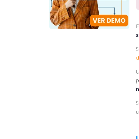
E
s
S
d
U
p
n
S
u