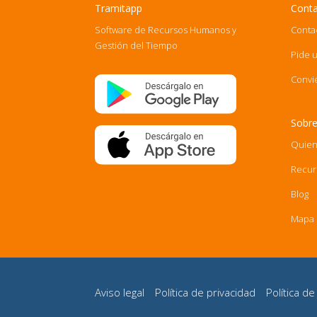
Tramitapp
Cont
Software de Recursos Humanos y
Conta
Gestión del Tiempo
Pide 
Convi
Sobre
Quien
Recur
Blog
Mapa d
Aviso legal
Política de privacidad
Política d