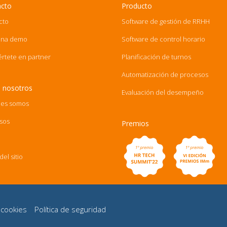
acto
Producto
cto
Software de gestión de RRHH
una demo
Software de control horario
értete en partner
Planificación de turnos
Automatización de procesos
 nosotros
Evaluación del desempeño
es somos
sos
Premios
el sitio
e cookies
Política de seguridad