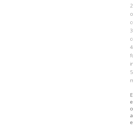
o
c
c
f
i
m
E
e
o
a
e