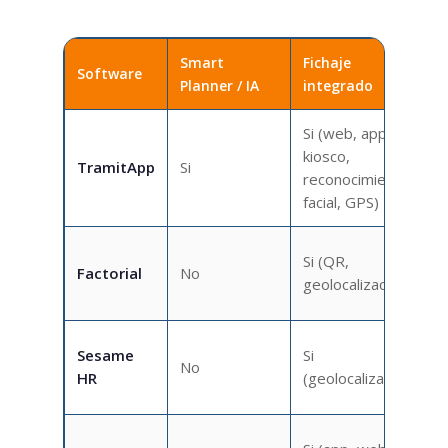
Smart
Fichaje
Software
Planner / IA
integrado
Si (web, app,
kiosco,
S
TramitApp
Si
reconocimiento
c
facial, GPS)
Si (QR,
Factorial
No
geolocalización)
Sesame
Si
No
HR
(geolocalización)
l