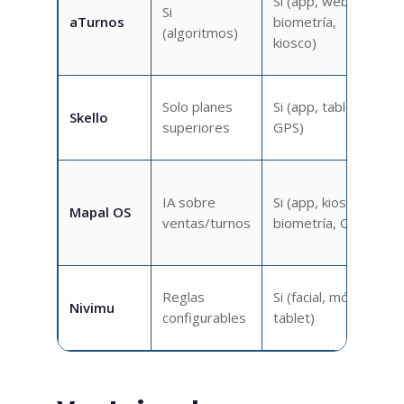
Si (app, web,
Si
aTurnos
biometría,
(algoritmos)
a
kiosco)
Solo planes
Si (app, tablet,
Skello
superiores
GPS)
IA sobre
Si (app, kiosco,
S
Mapal OS
ventas/turnos
biometría, QR)
Reglas
Si (facial, móvil,
Nivimu
i
configurables
tablet)
l