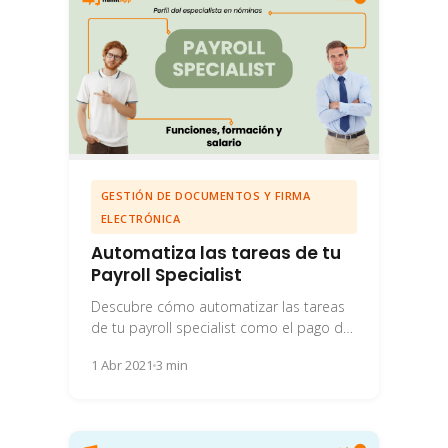
GESTIÓN DE DOCUMENTOS Y FIRMA
ELECTRÓNICA
Automatiza las tareas de tu
Payroll Specialist
Descubre cómo automatizar las tareas
de tu payroll specialist como el pago de
nóminas para evitar errores y no
1 Abr 2021
3 min
perder...