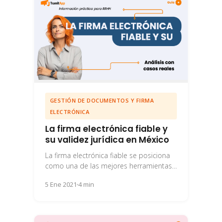
GESTIÓN DE DOCUMENTOS Y FIRMA
ELECTRÓNICA
La firma electrónica fiable y
su validez jurídica en México
La firma electrónica fiable se posiciona
como una de las mejores herramientas
para las empresas en estos
5 Ene 2021
4 min
momementos de pandemia...