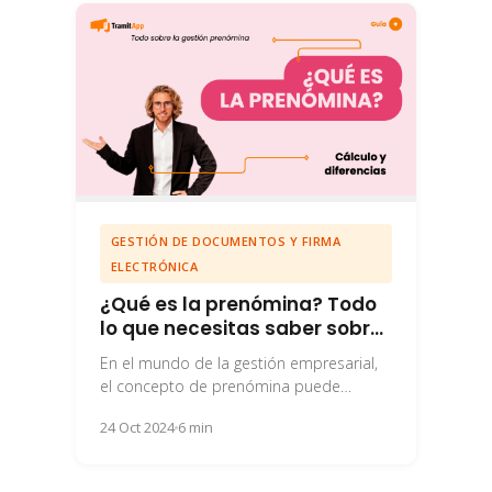
GESTIÓN DE DOCUMENTOS Y FIRMA
ELECTRÓNICA
¿Qué es la prenómina? Todo
lo que necesitas saber sobre
su gestión
En el mundo de la gestión empresarial,
el concepto de prenómina puede
resultar un tanto desconocido para
24 Oct 2024
6 min
algunos, pero es...