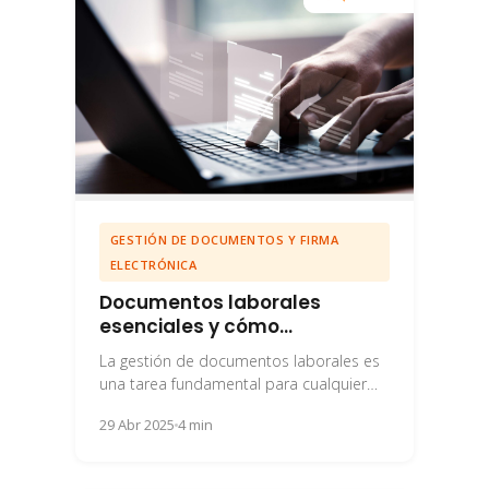
GESTIÓN DE DOCUMENTOS Y FIRMA
ELECTRÓNICA
Documentos laborales
esenciales y cómo
gestionarlos sin errores
La gestión de documentos laborales es
una tarea fundamental para cualquier
departamento de recursos humanos. Un
29 Abr 2025
4 min
manejo eficiente y libre...