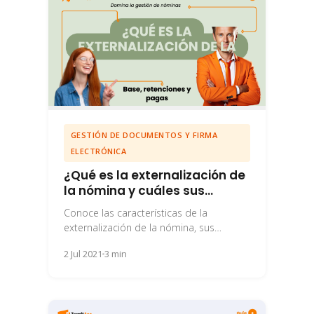
GESTIÓN DE DOCUMENTOS Y FIRMA
ELECTRÓNICA
¿Qué es la externalización de
la nómina y cuáles sus
ventajas?
Conoce las características de la
externalización de la nómina, sus
ventajas y si tu empresa debería
2 Jul 2021
3 min
plantearse llevarla a cabo.