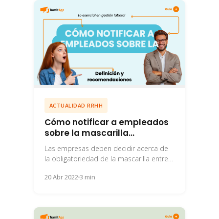
ACTUALIDAD RRHH
Cómo notificar a empleados
sobre la mascarilla
obligatoria
Las empresas deben decidir acerca de
la obligatoriedad de la mascarilla entre
sus empleados y saber comunicarlo a
20 Abr 2022
3 min
toda la...