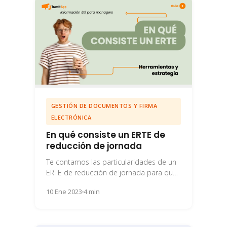
GESTIÓN DE DOCUMENTOS Y FIRMA
ELECTRÓNICA
En qué consiste un ERTE de
reducción de jornada
Te contamos las particularidades de un
ERTE de reducción de jornada para que
conozcas sus características y cómo
10 Ene 2023
4 min
aplicarlo.