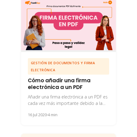
GESTIÓN DE DOCUMENTOS Y FIRMA
ELECTRÓNICA
Cómo añadir una firma
electrónica a un PDF
Añadir una firma electrónica a un PDF es
cada vez más importante debido a la
dificultad de firmar documentos
16 Jul 2020
4 min
físicamente....