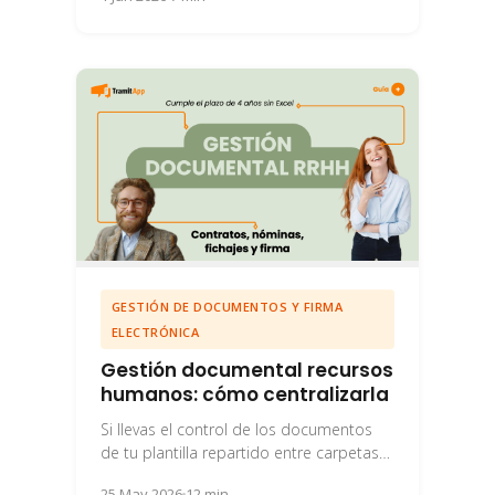
y las...
GESTIÓN DE DOCUMENTOS Y FIRMA
ELECTRÓNICA
Gestión documental recursos
humanos: cómo centralizarla
Si llevas el control de los documentos
de tu plantilla repartido entre carpetas
de red, correos con adjuntos y algún...
25 May 2026
12 min