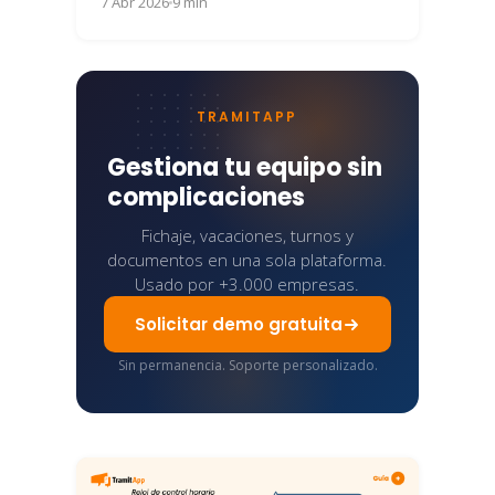
7 Abr 2026
9 min
maneje contratos, nóminas,...
TRAMITAPP
Gestiona tu equipo sin
complicaciones
Fichaje, vacaciones, turnos y
documentos en una sola plataforma.
Usado por +3.000 empresas.
Solicitar demo gratuita
Sin permanencia. Soporte personalizado.