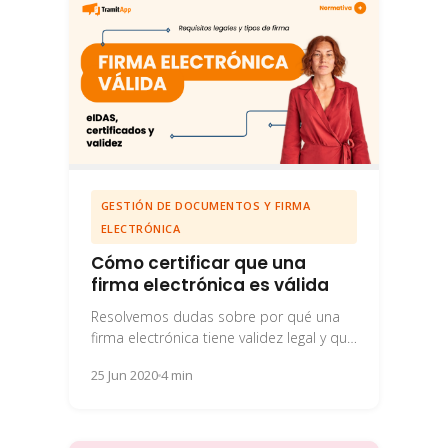
GESTIÓN DE DOCUMENTOS Y FIRMA
ELECTRÓNICA
Cómo certificar que una
firma electrónica es válida
Resolvemos dudas sobre por qué una
firma electrónica tiene validez legal y qué
sistemas utilizan as empresas para
25 Jun 2020
4 min
garantizar esta...