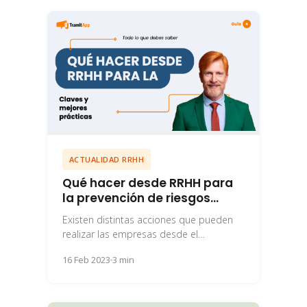
ACTUALIDAD RRHH
Qué hacer desde RRHH para
la prevención de riesgos
laborales
Existen distintas acciones que pueden
realizar las empresas desde el
departamento de RRHH en la prevención
16 Feb 2023
3 min
de riesgos laborales.