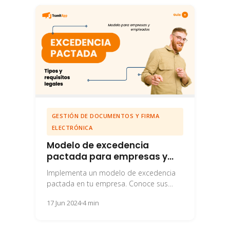
GESTIÓN DE DOCUMENTOS Y FIRMA
ELECTRÓNICA
Modelo de excedencia
pactada para empresas y
empleados
Implementa un modelo de excedencia
pactada en tu empresa. Conoce sus
ventajas y el procedimiento paso a paso
17 Jun 2024
4 min
para solicitarla...