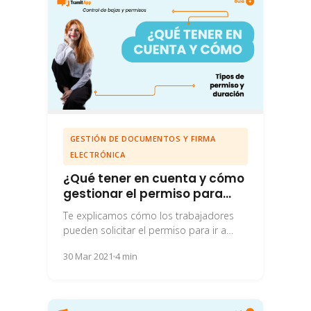
GESTIÓN DE DOCUMENTOS Y FIRMA
ELECTRÓNICA
¿Qué tener en cuenta y cómo
gestionar el permiso para
votar?
Te explicamos cómo los trabajadores
pueden solicitar el permiso para ir a
votar con TramitApp y todo lo que
30 Mar 2021
4 min
necesitas...