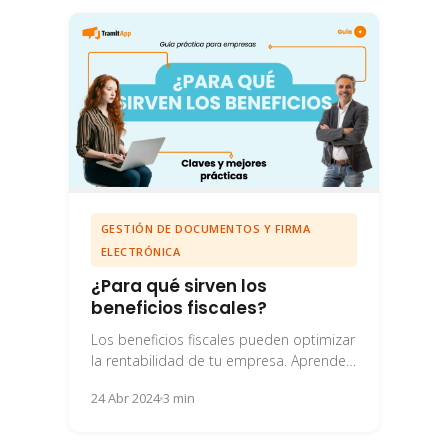
GESTIÓN DE DOCUMENTOS Y FIRMA
ELECTRÓNICA
¿Para qué sirven los
beneficios fiscales?
Los beneficios fiscales pueden optimizar
la rentabilidad de tu empresa. Aprende
cómo aplicarlos y planificar tu estrategia
24 Abr 2024
3 min
fiscal.